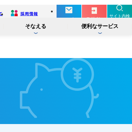
て
採用情報
別
サイト内検
ログイン
お問い合せ
タ
索
ブ
そなえる
便利なサービス
で
開
く
投信
インターネットバンキング
インターネット
ログイン
サービス
でんさい
インターネットバンキング
ログイン
サービス