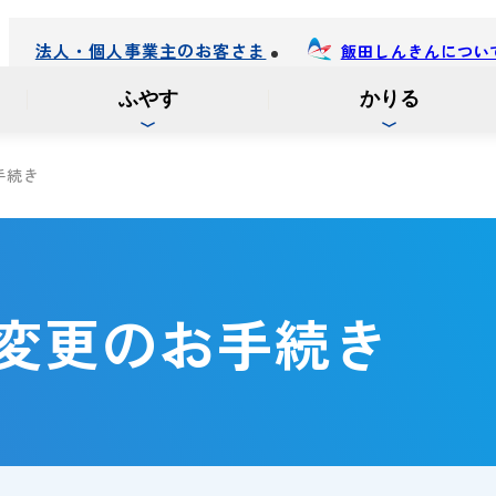
法人・個人事業主のお客さま
飯田しんきんについ
ふやす
かりる
手続き
変更の
お手続き