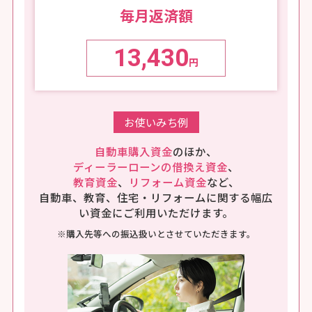
毎月返済額
13,430
円
お使いみち例
自動車購入資金
のほか、
ディーラーローンの借換え資金
、
教育資金
、
リフォーム資金
など、
自動車、教育、住宅・リフォームに
関する
幅広
い資金に
ご利用いただけます。
※購入先等への振込扱いとさせていただきます。