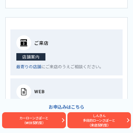
ご来店
店舗案内
最寄りの店舗
にご来店のうえご相談ください。
WEB
来店予約サービス
お申込みはこちら
フォーム
より希望日、希望店舗などをご入力くださ
しんきん
カーローンさぽーと
多目的ローンさぽーと
い。
（WEB契約型）
（来店契約型）