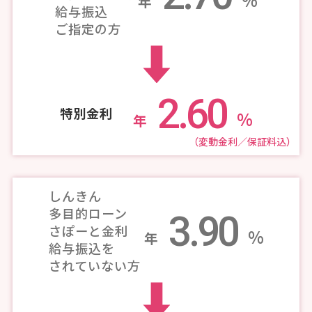
%
年
給与振込
ご指定の方
2.60
特別金利
%
年
（変動金利／保証料込）
しんきん
多目的ローン
3.90
さぽーと金利
%
年
給与振込を
されていない方