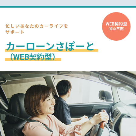
WEB契約型
忙しいあなたのカーライフを
（来店不要）
サポート
カーローンさぽーと
（WEB契約型）