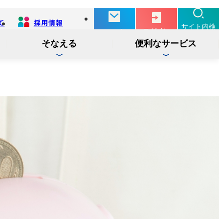
て
採用情報
別
サイト内検
ログイン
お問い合せ
タ
索
ブ
そなえる
便利なサービス
で
開
く
投信
インターネットバンキング
インターネット
ログイン
サービス
でんさい
インターネットバンキング
ログイン
サービス