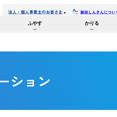
法人・個人事業主のお客さま
飯田しんきんについ
ふやす
かりる
ーション