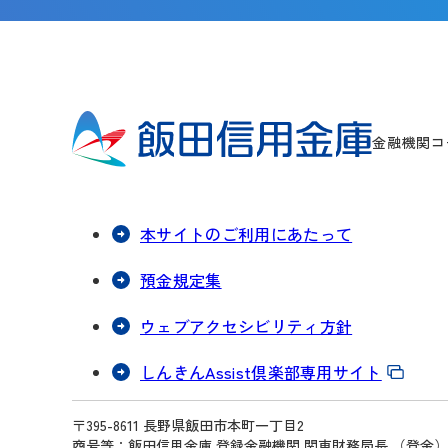
金融機関コー
本サイトのご利用にあたって
預金規定集
ウェブアクセシビリティ方針
しんきんAssist倶楽部専用サイト
〒395-8611 長野県飯田市本町一丁目2
商号等：飯田信用金庫 登録金融機関 関東財務局長 （登金）第