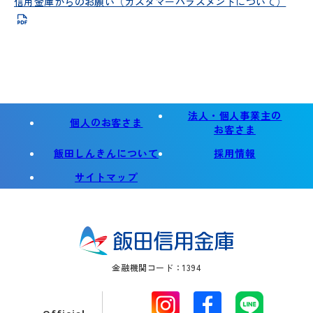
信用金庫からのお願い（カスタマーハラスメントについて）
法人・個人事業主の
個人のお客さま
お客さま
別
飯田しんきんについて
採用情報
タ
サイトマップ
ブ
で
開
く
金融機関コード：1394
別
別
別
タ
タ
タ