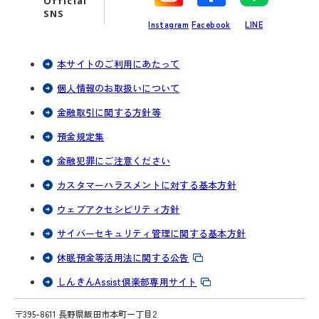
Official
ブ
ブ
ブ
SNS
Instagram
Facebook
LINE
で
で
で
開
開
開
く
く
く
本サイトのご利用にあたって
個人情報のお取扱いについて
金融取引に関する方針等
預金規定集
金融犯罪にご注意ください
カスタマーハラスメントに対する基本方針
ウェブアクセシビリティ方針
サイバーセキュリティ管理に関する基本方針
休眠預金等活用法に関する公告
しんきんAssist倶楽部専用サイト
〒395-8611 長野県飯田市本町一丁目2