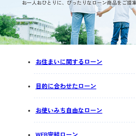
お一人おひとりに、
ぴったりなローン商品をご提
お住まいに関する
ローン
目的に合わせた
ローン
お使いみち自由な
ローン
WEB完結ローン