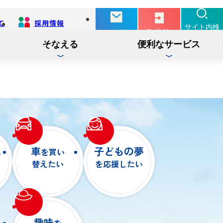
て
採用情報
別
サイト内検
ログイン
お問い合せ
タ
索
ブ
そなえる
便利なサービス
で
開
く
投信
インターネットバンキング
インターネット
ログイン
サービス
ム
車
子どもの夢
を買い
替えたい
を応援したい
でんさい
インターネットバンキング
ログイン
サービス
趣味