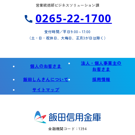
営業統括部ビジネスソリューション課
0265-22-1700
受付時間／平日9:00～17:00
（土・日・祝休日、大晦日、正月3が日は除く）
法人・個人事業主の
個人のお客さま
お客さま
別
飯田しんきんについて
採用情報
タ
サイトマップ
ブ
で
開
く
金融機関コード：1394