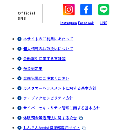
別
別
別
タ
タ
タ
Official
ブ
ブ
ブ
SNS
Instagram
Facebook
LINE
で
で
で
開
開
開
く
く
く
本サイトのご利用にあたって
個人情報のお取扱いについて
金融取引に関する方針等
預金規定集
金融犯罪にご注意ください
カスタマーハラスメントに対する基本方針
ウェブアクセシビリティ方針
サイバーセキュリティ管理に関する基本方針
休眠預金等活用法に関する公告
しんきんAssist倶楽部専用サイト