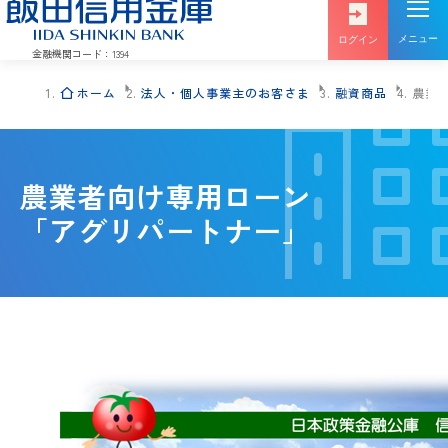
メニュー
ログイン
金融機関コード：1394
ホーム
法人・個人事業主のお客さま
融資商品
農業
投信
インターネットバンキング
インターネット
農業者向け専用ローン
ログイン
サービス
「アグリパートナー」
インターネットバンキング
でんさい
ログイン
サービス