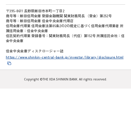
〒395-8611 長野県飯田市本町一丁目2
商号等：飯田信用金庫 登録金融機関 関東財務局長 （登金）第252号
商号等：飯田信用金庫 信金中央金庫代理店
信用金庫代理業 信用金庫法第85条2の2の規定に基づく信用金庫代理業者 所
属信用金庫：信金中央金庫
信託契約代理業 登録番号：関東財務局長（代信）第152号 所属信託会社：信
金中央金庫
信金中央金庫ディスクロージャー誌
https://www.shinkin-central-bank.jp/investor/library/disclosure.html
Copyright ©THE IIDA SHINKIN BANK. All rights reserved.