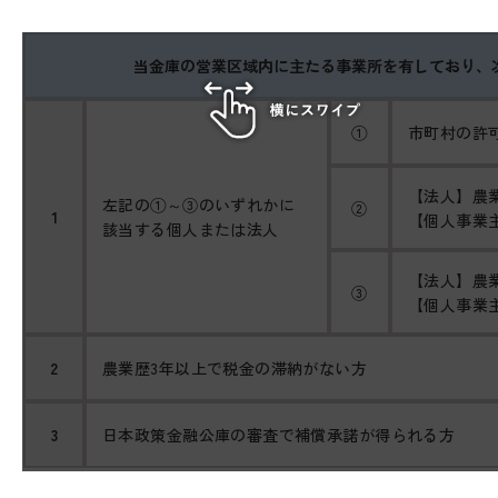
当金庫の営業区域内に主たる事業所を有しており、次
①
市町村の許
【法人】農業
左記の①～③のいずれかに
②
1
【個人事業主
該当する個人または法人
【法人】農
③
【個人事業
2
農業歴3年以上で税金の滞納がない方
3
日本政策金融公庫の審査で補償承諾が得られる方