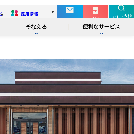
て
採用情報
別
サイト内検
ログイン
お問い合せ
タ
索
ブ
そなえる
便利なサービス
で
開
く
投信
インターネットバンキング
インターネット
ログイン
サービス
でんさい
インターネットバンキング
ログイン
サービス