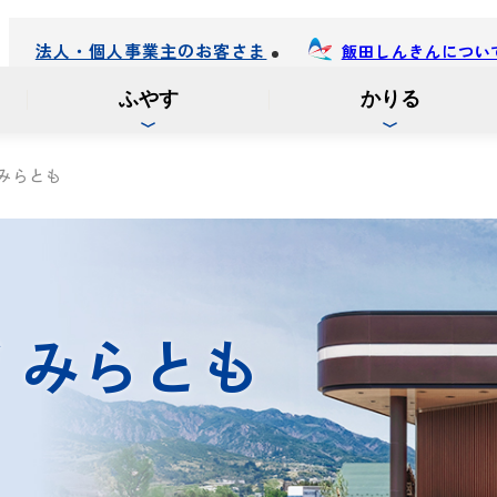
法人・個人事業主のお客さま
飯田しんきんについ
ふやす
かりる
みらとも
ザ
みらとも