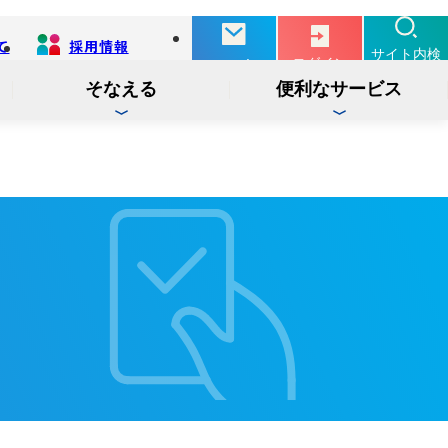
て
採用情報
別
サイト内検
ログイン
お問い合せ
タ
索
ブ
そなえる
便利なサービス
で
開
く
投信
インターネットバンキング
インターネット
ログイン
サービス
でんさい
インターネットバンキング
ログイン
サービス