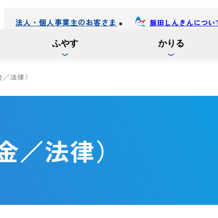
法人・個人事業主のお客さま
飯田しんきんについ
ふやす
かりる
金／法律）
金／法律）