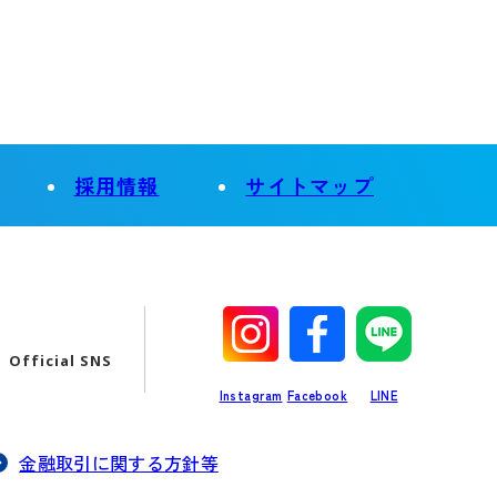
別
採用情報
サイトマップ
タ
ブ
で
開
別
別
別
く
タ
タ
タ
Official
SNS
ブ
ブ
ブ
で
で
で
Instagram
Facebook
LINE
開
開
開
く
く
く
金融取引に関する方針等