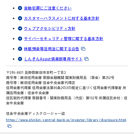
申込人等は、信用金庫が団体信用生命保険の加
金融犯罪にご注意ください
入業務等を円滑に遂行するために必要な保健医
カスタマーハラスメントに対する基本方針
療情報等を取得、保有、利用することに同意し
ます。
ウェブアクセシビリティ方針
申込人等は、信用金庫が、基金に、申込人等に
サイバーセキュリティ管理に関する基本方針
関する下記（1）の情報を、基金における下記
休眠預金等活用法に関する公告
（2）の目的の達成に必要な範囲で提供すること
しんきんAssist倶楽部専用サイト
に同意します。
提供する個人情報
〒395-8611 長野県飯田市本町一丁目2
商号等：飯田信用金庫 登録金融機関 関東財務局長 （登金）第252号
上記1.に基づき取得し保有する個人情
商号等：飯田信用金庫 信金中央金庫代理店
報
信用金庫代理業 信用金庫法第85条2の2の規定に基づく信用金庫代理業者 所
属信用金庫：信金中央金庫
提供を受けた基金における利用目的
信託契約代理業 登録番号：関東財務局長（代信）第152号 所属信託会社：信
金中央金庫
①与信判断のため
信金中央金庫ディスクロージャー誌
https://www.shinkin-central-bank.jp/investor/library/disclosure.html
②与信ならびに与信後の権利の
保全、管理、変更および権利