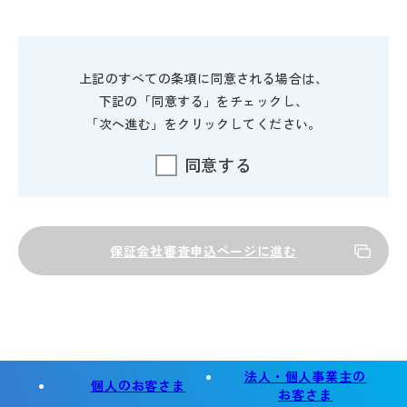
の記載がある場合においても、当同意条項が優先して適用
されることに同意します。
申込人等は、信用金庫が、個人情報の保護に関
上記のすべての条項に同意される場合は、
する法律に基づき、信用金庫の融資業務におけ
下記の「同意する」をチェックし、
る次の利用目的の達成に必要な範囲で、個人情
「次へ進む」をクリックしてください。
報を取得、保有、利用することに同意します。
同意する
法令等に基づくご本人さまの確認等
や、金融商品やサービスをご利用い
ただく資格等の確認のため
保証会社審査申込ページに進む
融資のお申込みや継続的なご利用等
に際しての判断のため
個人情報を加盟する個人信用情報機
関に提供する場合等、適切な業務の
遂行に必要な範囲で第三者に提供す
法人・個人事業主の
るため
個人のお客さま
お客さま