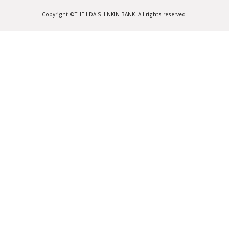
行使のため
Copyright ©THE IIDA SHINKIN BANK. All rights reserved.
③与信後の権利に関する債権譲
渡等の取引のため
④取引および交渉経過その他の
事実に関する記録保存のため
⑤宣伝物・印刷物の送付等の営
業案内のため
⑥基金内部における市場分析な
らびに商品サービスの研究開
発のため
⑦その他基金の業務の適切かつ
円滑な遂行のため
申込人等は、信用金庫が連帯保証人および物上
保証人に債務残高等、信用金庫の保有する個人
情報を提供することに同意します。