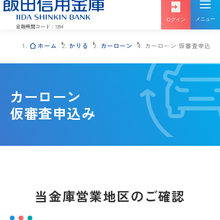
メニュー
ログイン
金融機関コード：1394
ホーム
かりる
カーローン
カーローン 仮審査申込み
投信
インターネットバンキング
インターネット
カーローン
ログイン
サービス
仮審査申込み
インターネットバンキング
でんさい
ログイン
サービス
当金庫営業地区のご確認