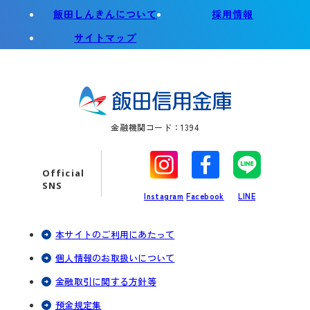
団体信用生命保険の加入業務等を円
別
飯田しんきんについて
採用情報
滑に遂行するため
タ
サイトマップ
ブ
基金が与信判断、与信後の管理等、
で
開
適切な業務の遂行にあたり、必要な
く
情報を基金に提供するため
その他、申込人等とのお取引を適切
金融機関コード：1394
かつ円滑に履行するため
別
別
別
なお、信用金庫は、特定の個人情報の利用目的
タ
タ
タ
Official
が、法令等（信用金庫法施行規則第110条および
ブ
ブ
ブ
SNS
第111条等）に基づき限定されている場合には、
Instagram
Facebook
LINE
で
で
で
当該利用目的以外で利用しません。
開
開
開
く
く
く
本サイトのご利用にあたって
申込人等は、信用金庫が必要と認めた場合、申
込人等の運転免許証等により、本人確認に必要
個人情報のお取扱いについて
な情報を取得、保有、利用することに同意しま
金融取引に関する方針等
す。
預金規定集