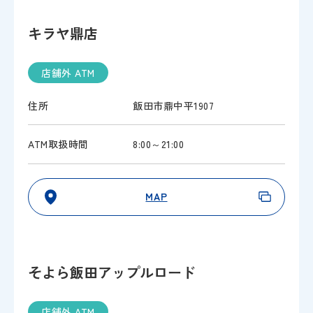
キラヤ鼎店
店舗外 ATM
住所
飯田市鼎中平1907
ATM取扱時間
8:00～21:00
MAP
そよら飯田アップルロード
店舗外 ATM