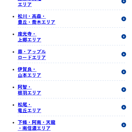
エリア
松川・高森・
豊丘・喬木エリア
座光寺・
上郷エリア
鼎・アップル
ロードエリア
伊賀良・
山本エリア
阿智・
根羽エリア
松尾・
竜丘エリア
下條・阿南・天龍
・南信濃エリア