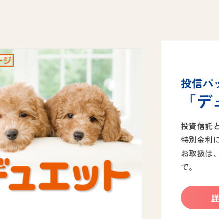
投信パ
「デ
投資信託
特別金利
お取扱は、
で。