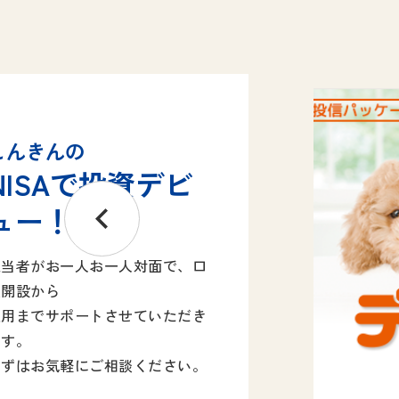
しんきんの
NISAで投資デビ
ュー！
担当者がお一人お一人対面で、口
座開設から
運用までサポートさせていただき
ます。
まずはお気軽にご相談ください。