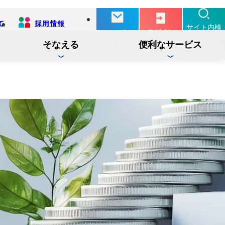
て
採用情報
別
サイト内検
ログイン
お問い合せ
タ
索
ブ
そなえる
便利なサービス
で
開
く
投信
インターネットバンキング
インターネット
ログイン
サービス
でんさい
インターネットバンキング
ログイン
サービス